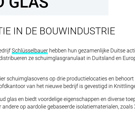
RECYCLI
D GLAS
Main
SERV
navigation
IE IN DE BOUWINDUSTRIE
edrijf
Schlüsselbauer
hebben hun gezamenlijke Duitse acti
tribueren ze schuimglasgranulaat in Duitsland en Europa
er schuimglasovens op drie productielocaties en behoort 
dkantoor van het nieuwe bedrijf is gevestigd in Knittlin
d glas en biedt voordelige eigenschappen en diverse to
or andere op aardolie gebaseerde isolatiematerialen, zoals