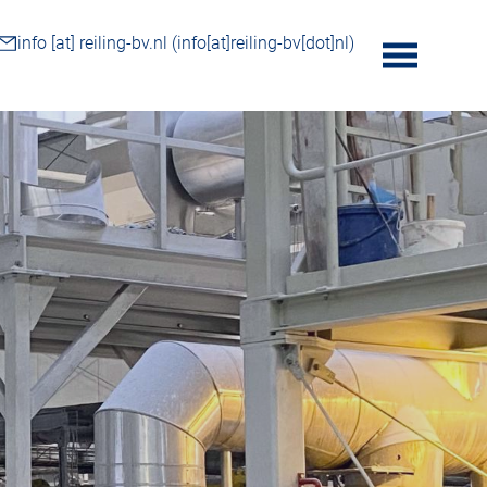
info
[at]
reiling-bv.nl
(info[at]reiling-bv[dot]nl)
toggle
menu