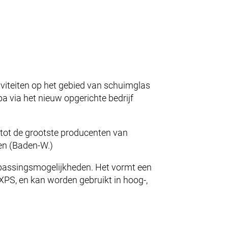
NG & PRODUCTEN
ICE & LOGISTIEK
CERTIFICATEN
viteiten op het gebied van schuimglas
 via het nieuw opgerichte bedrijf
BEDRIJF
tot de grootste producenten van
gen (Baden-W.)
CARRIÈRE
epassingsmogelijkheden. Het vormt een
 XPS, en kan worden gebruikt in hoog-,
CONTACT