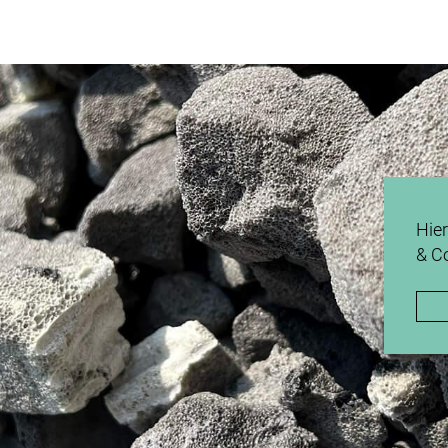
Hie
& C