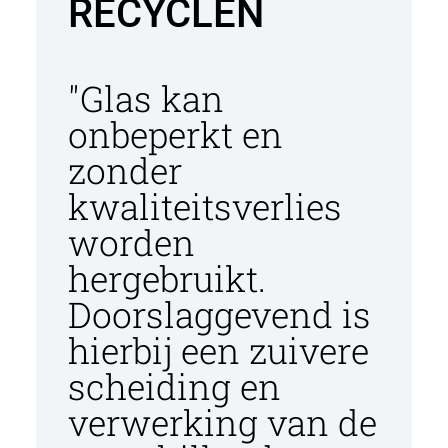
RECYCLEN
d
e
i
"Glas kan
n
onbeperkt en
h
o
zonder
u
kwaliteitsverlies
d
g
worden
a
hergebruikt.
a
n
Doorslaggevend is
hierbij een zuivere
scheiding en
verwerking van de