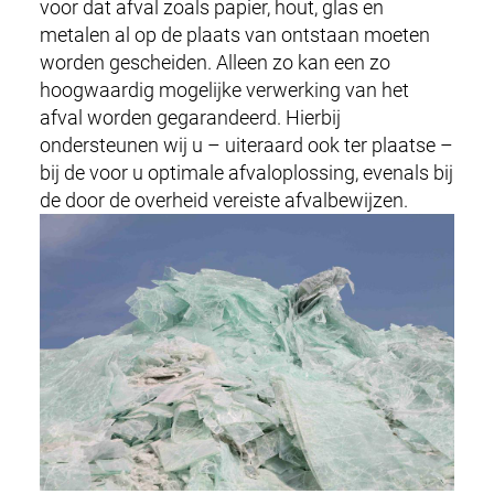
voor dat afval zoals papier, hout, glas en
metalen al op de plaats van ontstaan moeten
worden gescheiden. Alleen zo kan een zo
hoogwaardig mogelijke verwerking van het
afval worden gegarandeerd. Hierbij
ondersteunen wij u – uiteraard ook ter plaatse –
bij de voor u optimale afvaloplossing, evenals bij
de door de overheid vereiste afvalbewijzen.
NL
EN
M
RECYCLING & PRODUCTEN
a
i