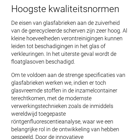
SERVICE & LOGISTIEK
Hoogste kwaliteitsnormen
n
n
CERTIFICATEN
De eisen van glasfabrieken aan de zuiverheid
a
van de gerecycleerde scherven zijn zeer hoog. Al
v
BEDRIJF
kleine hoeveelheden verontreinigingen kunnen
i
leiden tot beschadigingen in het glas of
g
CARRIÈRE
verkleuringen. In het uiterste geval wordt de
a
floatglasoven beschadigd.
t
CONTACT
i
Om te voldoen aan de strenge specificaties van
o
DOWNLOADS
glasfabrieken werken we, indien er toch
n
glasvreemde stoffen in de inzamelcontainer
terechtkomen, met de modernste
verwerkingstechnieken zoals de inmiddels
wereldwijd toegepaste
röntgenfluorescentieanalyse, waar we een
belangrijke rol in de ontwikkeling van hebben
gespeeld. Door de innovatieve